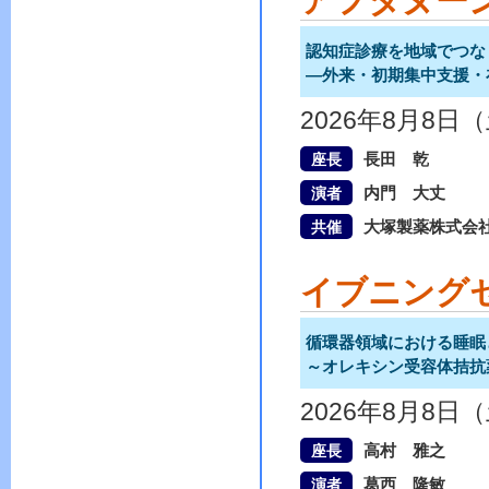
アフタヌー
認知症診療を地域でつな
―外来・初期集中支援・
2026年8月8日
長田 乾
座長
内門 大丈
演者
大塚製薬株式会
共催
イブニング
循環器領域における睡眠
～オレキシン受容体拮抗
2026年8月8日
高村 雅之
座長
葛西 隆敏
演者