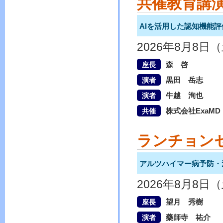
共催教育講
AIを活用した認知機能
2026年8月8日
森 啓
座長
黒田 岳志
演者
牛越 洵也
演者
株式会社ExaMD
共催
ランチョン
アルツハイマー病予防・
2026年8月8日
望月 秀樹
座長
藥師寺 祐介
演者