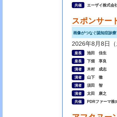
エーザイ株式会
共催
スポンサー
画像がつなぐ認知症診療
2026年8月8日
池田 佳生
座長
下畑 享良
座長
木村 成志
演者
山下 徹
演者
須田 智
演者
太田 康之
演者
PDRファーマ株
共催