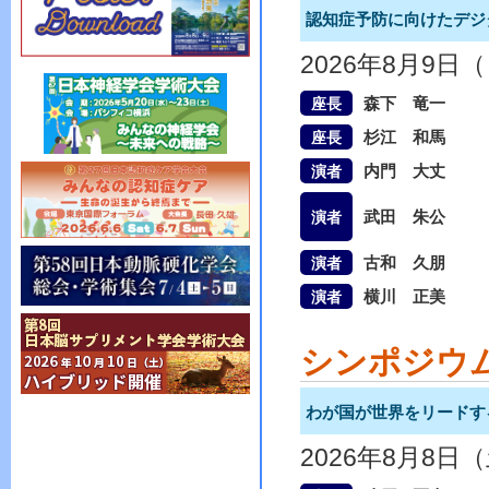
認知症予防に向けたデジ
2026年8月9日
森下 竜一
座長
杉江 和馬
座長
内門 大丈
演者
武田 朱公
演者
古和 久朋
演者
横川 正美
演者
シンポジウ
わが国が世界をリードす
2026年8月8日