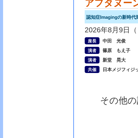
アフタヌー
認知症Imagingの新時代
2026年8月9日
中田 光俊
座長
篠原 もえ子
演者
新堂 晃大
演者
日本メジフィジ
共催
その他の