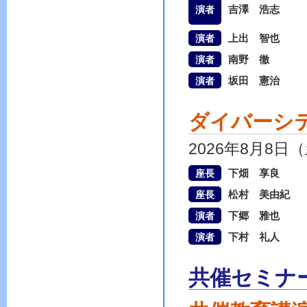
吉澤 浩志
演者
上出 智也
演者
南野 徹
演者
坂田 憲治
演者
ダイバーシ
2026年8月8日
下畑 享良
座長
松村 美由紀
座長
下郷 雅也
演者
下村 礼人
演者
共催セミナ