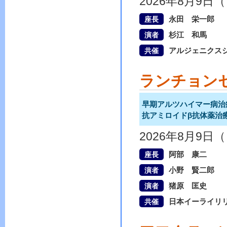
2026年8月9日
永田 栄一郎
座長
杉江 和馬
演者
アルジェニクス
共催
ランチョン
早期アルツハイマー病治療のMe
抗アミロイドβ抗体薬治
2026年8月9日
阿部 康二
座長
小野 賢二郎
演者
猪原 匡史
演者
日本イーライリ
共催