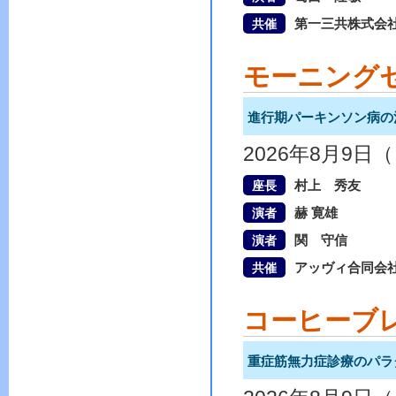
第一三共株式会
共催
モーニング
進行期パーキンソン病の
2026年8月9日
村上 秀友
座長
赫 寛雄
演者
関 守信
演者
アッヴィ合同会
共催
コーヒーブ
重症筋無力症診療のパラ