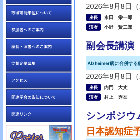
2026年8月8日
取得可能単位について
永田 栄一郎
座長
小野 賢二郎
演者
参加者へのご案内
副会長講演
座長・演者へのご案内
協賛企業募集
Alzheimer病に合併
2026年8月8日
アクセス
内門 大丈
座長
関連学会の告知について
村上 秀友
演者
シンポジウ
関連リンク
日本認知症