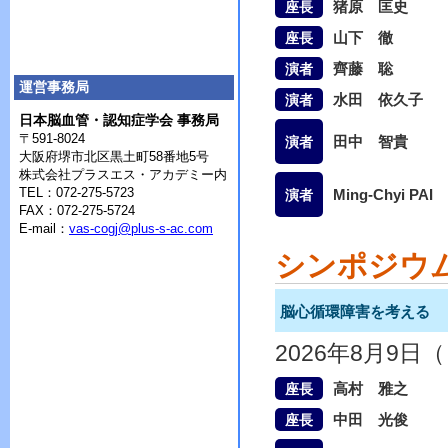
猪原 匡史
座長
山下 徹
座長
齊藤 聡
演者
運営事務局
水田 依久子
演者
日本脳血管・認知症学会 事務局
〒591-8024
田中 智貴
演者
大阪府堺市北区黒土町58番地5号
株式会社プラスエス・アカデミー内
TEL：072-275-5723
Ming-Chyi PAI
演者
FAX：072-275-5724
E-mail：
vas-cogj@plus-s-ac.com
シンポジウ
脳心循環障害を考える
2026年8月9日
高村 雅之
座長
中田 光俊
座長