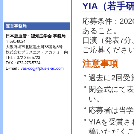
YIA（若手
応募条件：20
運営事務局
あること。
日本脳血管・認知症学会 事務局
口演（発表7分
〒591-8024
大阪府堺市北区黒土町58番地5号
ご応募くださ
株式会社プラスエス・アカデミー内
TEL：072-275-5723
注意事項
FAX：072-275-5724
E-mail：
vas-cogj@plus-s-ac.com
過去に2回受
閉会式にて
い。
応募者は当
YIAを受賞され
稿いただく