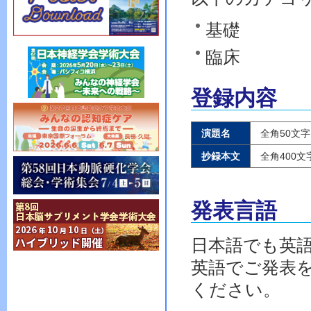
基礎
臨床
登録内容
演題名
全角50文
抄録本文
全角400
発表言語
日本語でも英
英語でご発表
ください。