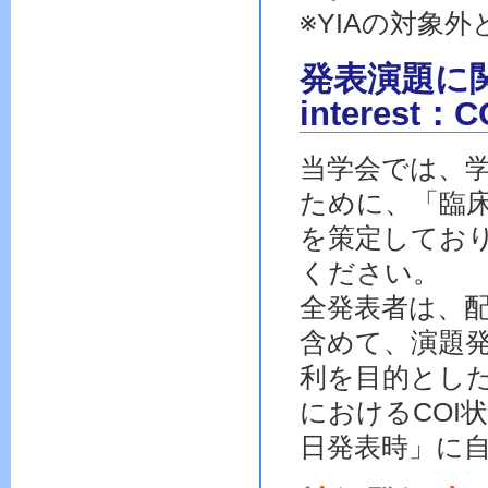
※YIAの対象
発表演題に関す
interes
当学会では、
ために、「臨
を策定してお
ください。
全発表者は、
含めて、演題
利を目的とし
におけるCOI
日発表時」に