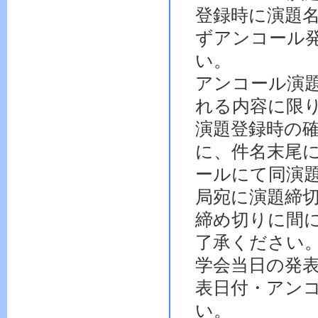
登録時に演題
ずアンコール
い。
アンコール演
れる内容に限
演題登録時の
に、件名末尾
ールにて同演
局宛に演題締
締め切りに間
了承ください
学会当日の発
表日付・アン
い。