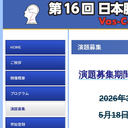
演題募集
HOME
ご挨拶
演題募集期
開催概要
プログラム
2026
演題募集
5月1
参加登録