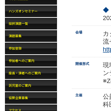
◆
ハンズオンセミナー
2
採択演題一覧
カ
会場
演題募集
流
参加登録
ht
参加者へのご案内
現
開催形式
ン
座長・演者へのご案内
※
託児室のご案内
公
主催
協賛企業募集
科
アクセス