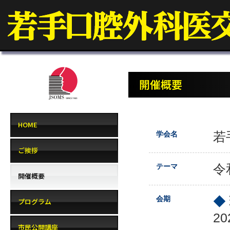
開催概要
HOME
若
学会名
ご挨拶
令
テーマ
開催概要
◆
会期
プログラム
2
市民公開講座