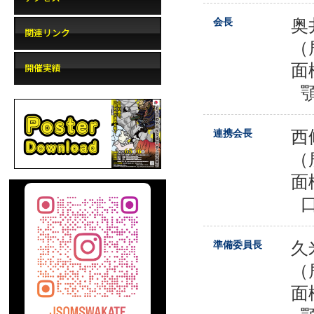
奥
会長
関連リンク
（
面
開催実績
西
連携会長
（
面
久
準備委員長
（
面