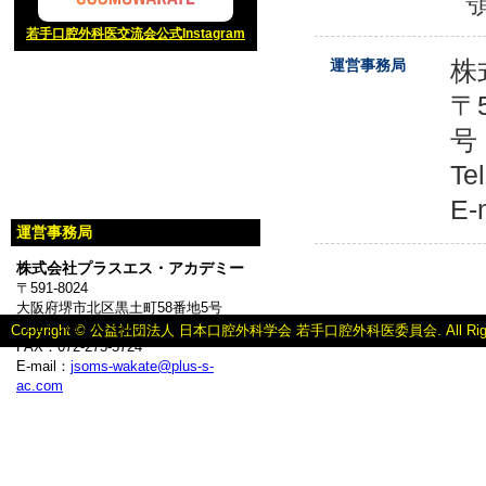
若手口腔外科医交流会公式Instagram
株
運営事務局
〒
号
Te
E-
運営事務局
株式会社プラスエス・アカデミー
〒591-8024
大阪府堺市北区黒土町58番地5号
TEL：072-275-5723
Copyright © 公益社団法人 日本口腔外科学会 若手口腔外科医委員会. All Rights
FAX：072-275-5724
E-mail：
jsoms-wakate@plus-s-
ac.com